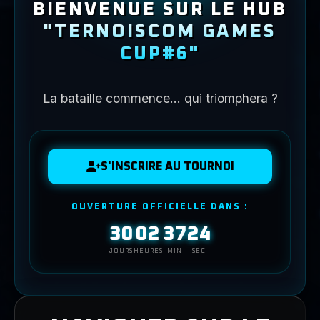
BIENVENUE SUR LE HUB
"TERNOISCOM GAMES
CUP#
6
"
La bataille commence… qui triomphera ?
S'INSCRIRE AU TOURNOI
OUVERTURE OFFICIELLE DANS :
30
02
37
24
JOURS
HEURES
MIN
SEC